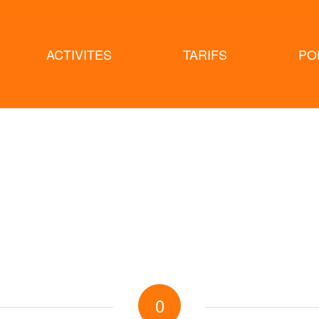
ACTIVITES
TARIFS
PO
0