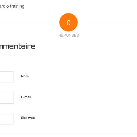
rdio training
0
RÉPONSES
mmentaire
Nom
E-mail
Site web