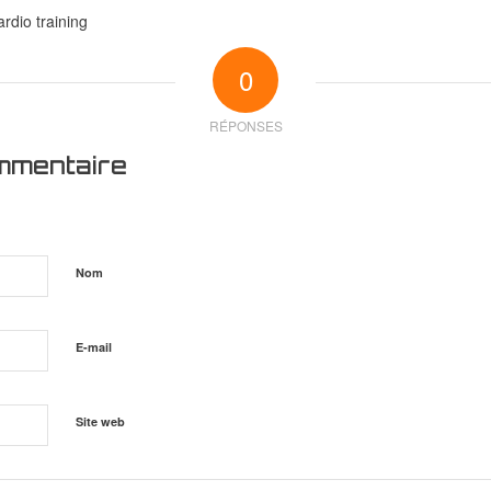
rdio training
0
RÉPONSES
mmentaire
Nom
E-mail
Site web