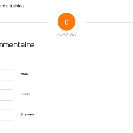
rdio training
0
RÉPONSES
mmentaire
Nom
E-mail
Site web