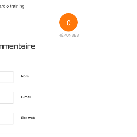
rdio training
0
RÉPONSES
mmentaire
Nom
E-mail
Site web