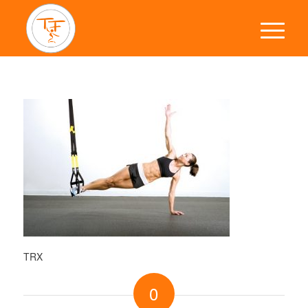
TRX
0